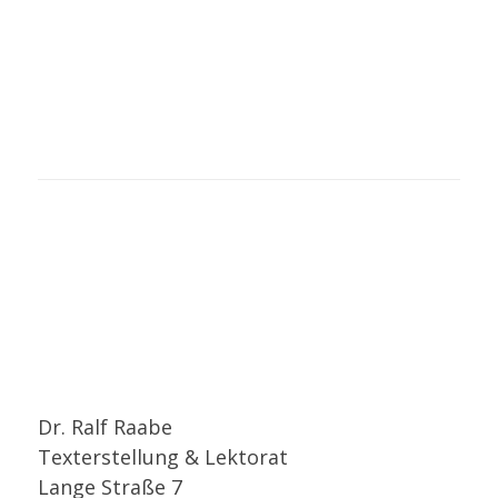
Schwerpunkte: Unternehmensführung und Organisation
Abschluss: Diplom Ökonom (04/1991 – 02/1997).
Dr. Ralf Raabe
Texterstellung & Lektorat
Lange Straße 7