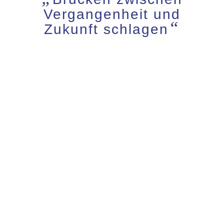
Vergangenheit und
“
Zukunft schlagen
Aufgewachsen bin ich (Jahrgang 1970) im
wunderschönen Oldenburg (Olb). Ich war schon als
Kind ein begeisterter Leser. Trotz meiner
Leidenschaft für Bücher wählte ich zunächst ein solides
Wirtschaftsstudium und promovierte an der
Universität Oldenburg. Während des Studiums nutzte
ich die Chance, ein Jahr Psychologie und Marketing an
der University of Dundee in Schottland zu studieren.
Nach meiner Rückkehr nach Deutschland beriet und
trainierte ich freiberuflich namhafte Banken und
Industrieunternehmen im ganzen Land. Diese Zeit war
spannend und lehrreich. Trotz meiner erfolgreichen
Karriere erkannte ich, dass meine wahre Leidenschaft