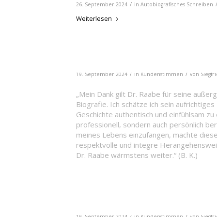
/
26. September 2024
in
Autobiografisches Schreiben
Weiterlesen
/
/
19. September 2024
in
Kundenstimmen
von
Siegfr
„Mein Dank gilt Dr. Raabe für seine außer
Biografie. Ich schätze ich sein aufrichtig
Geschichte authentisch und einfühlsam zu 
professionell, sondern auch persönlich be
meines Lebens einzufangen, machte diese 
respektvolle und integre Herangehenswe
Dr. Raabe wärmstens weiter.“ (B. K.)
/
/
19. September 2024
in
Kundenstimmen
von
Siegfr