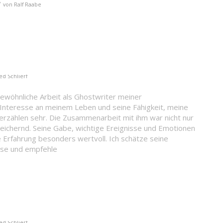
/
von
Ralf Raabe
ied Schlierf
gewöhnliche Arbeit als Ghostwriter meiner
es Interesse an meinem Leben und seine Fähigkeit, meine
erzählen sehr. Die Zusammenarbeit mit ihm war nicht nur
reichernd. Seine Gabe, wichtige Ereignisse und Emotionen
Erfahrung besonders wertvoll. Ich schätze seine
ise und empfehle
ied Schlierf