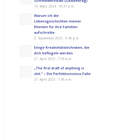
Schreibwerkstatt (Gastbeitrag)
13. März 2024 - 10:37 a.m.
Warum ich die
Lebensgeschichten meiner
Klienten für ihre Familien
aufschreibe
5. September 2023 - 5:46 p.m.
Einige Kreativitätstechniken, die
dich beflügeln werden
21. April 2023 - 7:59 a.m.
„The first draft of anything is
shit.“ – Die Perfektionismus-Falle
21. April 2023 - 7:45 a.m.