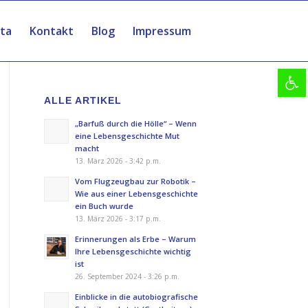
ita
Kontakt
Blog
Impressum
Werkzeu
ALLE ARTIKEL
„Barfuß durch die Hölle“ – Wenn
eine Lebensgeschichte Mut
macht
13. März 2026 - 3:42 p.m.
Vom Flugzeugbau zur Robotik –
Wie aus einer Lebensgeschichte
ein Buch wurde
13. März 2026 - 3:17 p.m.
Erinnerungen als Erbe – Warum
Ihre Lebensgeschichte wichtig
ist
26. September 2024 - 3:26 p.m.
Einblicke in die autobiografische